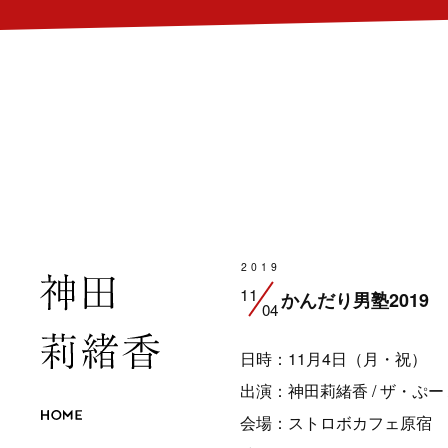
2019
11
かんだり男塾2019
04
日時：11月4日（月・祝）
​出演：神田莉緒香 / ザ・ぷー / 
会場：ストロボカフェ原宿