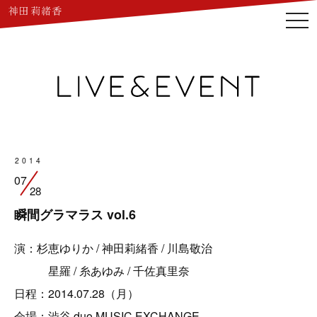
togg
navi
2014
07
28
瞬間グラマラス vol.6
演：杉恵ゆりか / 神田莉緒香 / 川島敬治
星羅 / 糸あゆみ / 千佐真里奈
日程：2014.07.28（月）
会場：渋谷 duo MUSIC EXCHANGE