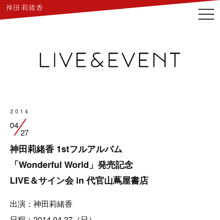
togg
navi
2014
04
27
神田莉緒香 1stフルアルバム
「Wonderful World」発売記念
LIVE＆サイン会 in 代官山蔦屋書店
出演：神田莉緒香
日程：2014.04.27（日）