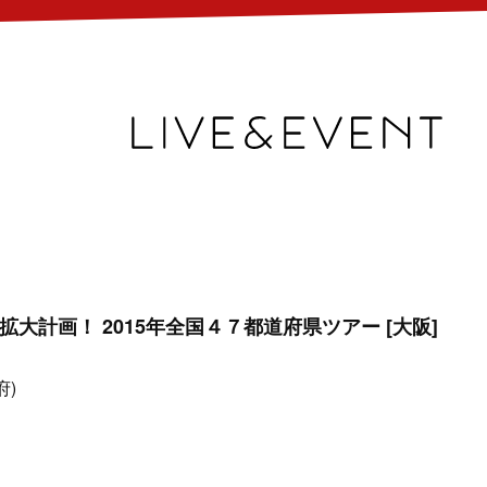
LD拡大計画！ 2015年全国４７都道府県ツアー [大阪]
府)