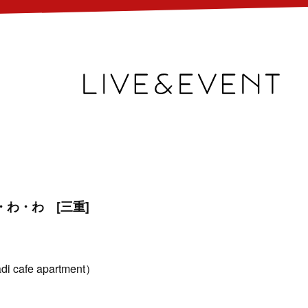
 わ・わ・わ [三重]
afe apartment）