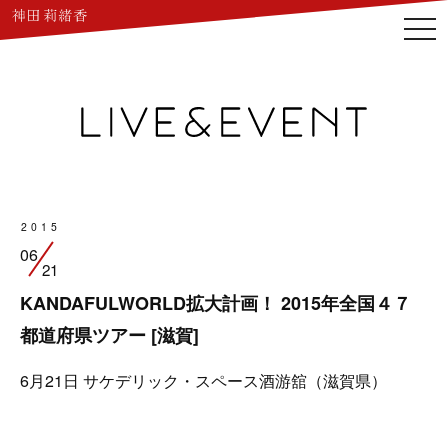
togg
navi
2015
06
21
KANDAFULWORLD拡大計画！ 2015年全国４７
都道府県ツアー [滋賀]
6月21日
サケデリック・スペース酒游舘（滋賀県）