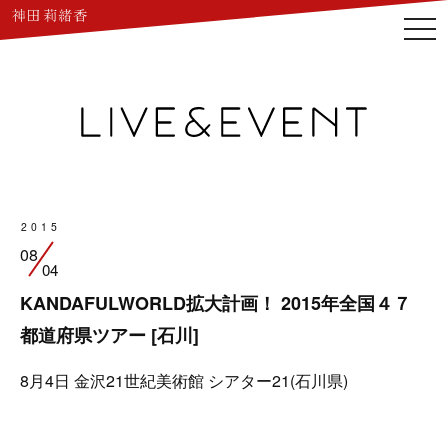
togg
navi
2015
08
04
KANDAFULWORLD拡大計画！ 2015年全国４７
都道府県ツアー [石川]
8月4日
金沢21世紀美術館 シアター21(石川県)