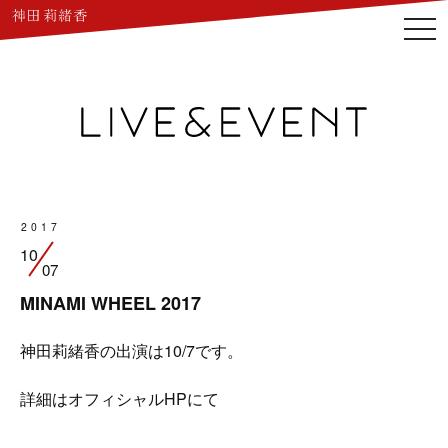
togg
navi
2017
10
07
MINAMI WHEEL 2017
神田莉緒香の出演は10/7です。
詳細は
オフィシャルHP
にて