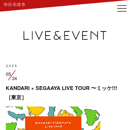
togg
navi
2025
05
24
KANDARI × SEGAAYA LIVE TOUR 〜ミッケ!!!
［東京］