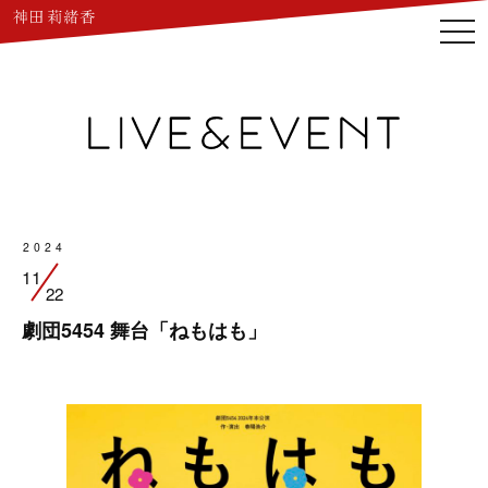
togg
navi
2024
11
22
劇団5454 舞台「ねもはも」